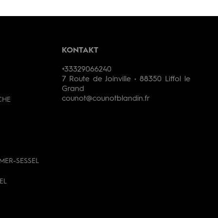
KONTAKT
+33329066240
7 Route de Joinville • 88350 Liffol le
Grand
counot@counotblandin.fr
CHE
MER-SESSEL
EL