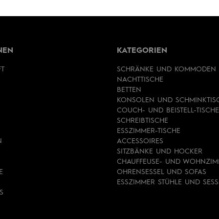
NEN
KATEGORIEN
FT
SCHRÄNKE UND KOMMODEN
NACHTTISCHE
BETTEN
KONSOLEN UND SCHMINKTIS
COUCH- UND BEISTELL-TISCHE
SCHREIBTISCHE
ESSZIMMER-TISCHE
N
ACCESSOIRES
SITZBÄNKE UND HOCKER
CHAUFFEUSE- UND WOHNZIM
E
OHRENSESSEL UND SOFAS
ESSZIMMER STÜHLE UND SESS
S