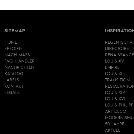
SITEMAP
INSPIRATIO
HOME
REGENTSCHA
ERFOLGE
DIRECTOIRE
NACH MASS
RENAISSANCE
FACHHÄNDLER
LOUIS XV
NACHRICHTEN
EMPIRE
KATALOG
LOUIS XIII
LABELS
TRANSITION
KONTAKT
RESTAURATIO
LEGALS
LOUIS XIV
LOUIS XVI
LOUIS PHILIPP
ART DECO
MODERNISMU
50. JAHRE
AKTUEL