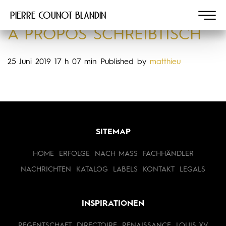
Pierre COUNOT BLANDIN
A PROPOS SCHREIBTISCH
25 Juni 2019 17 h 07 min
Published by
matthieu
SITEMAP
HOME
ERFOLGE
NACH MASS
FACHHÄNDLER
NACHRICHTEN
KATALOG
LABELS
KONTAKT
LEGALS
INSPIRATIONEN
REGENTSCHAFT
DIRECTOIRE
RENAISSANCE
LOUIS XV