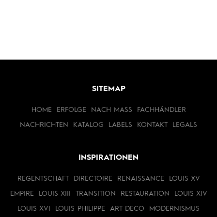
SITEMAP
HOME
ERFOLGE
NACH MASS
FACHHÄNDLER
NACHRICHTEN
KATALOG
LABELS
KONTAKT
LEGALS
INSPIRATIONEN
REGENTSCHAFT
DIRECTOIRE
RENAISSANCE
LOUIS XV
EMPIRE
LOUIS XIII
TRANSITION
RESTAURATION
LOUIS XIV
LOUIS XVI
LOUIS PHILIPPE
ART DECO
MODERNISMUS