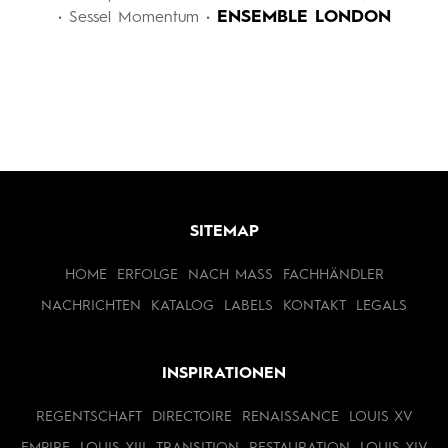
ENSEMBLE LONDON
• Sessel Momentum •
SITEMAP
HOME
ERFOLGE
NACH MASS
FACHHÄNDLER
NACHRICHTEN
KATALOG
LABELS
KONTAKT
LEGALS
INSPIRATIONEN
REGENTSCHAFT
DIRECTOIRE
RENAISSANCE
LOUIS XV
EMPIRE
LOUIS XIII
TRANSITION
RESTAURATION
LOUIS XIV