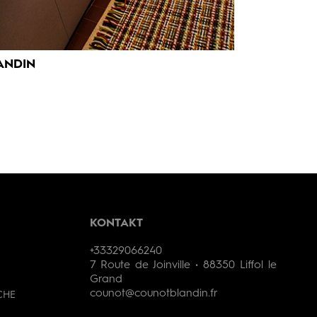
ANDIN
KONTAKT
+33329066240
7 Route de Joinville • 88350 Liffol le
Grand
counot@counotblandin.fr
CHE