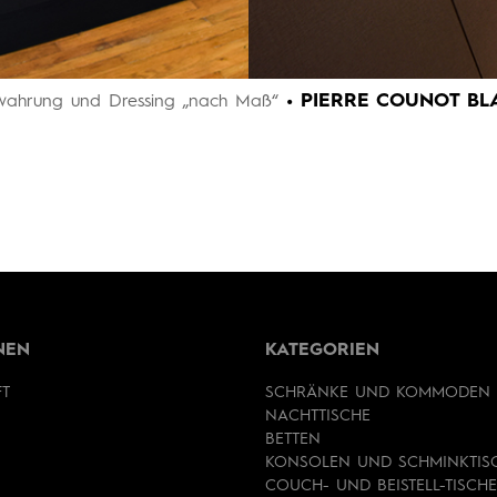
• PIERRE COUNOT BL
wahrung und Dressing „nach Maß“
NEN
KATEGORIEN
FT
SCHRÄNKE UND KOMMODEN
NACHTTISCHE
BETTEN
KONSOLEN UND SCHMINKTIS
COUCH- UND BEISTELL-TISCHE