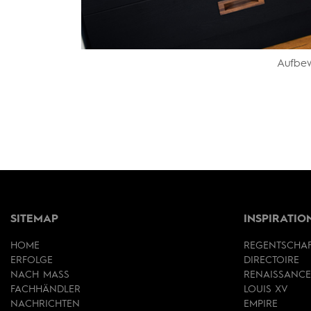
Aufbe
SITEMAP
INSPIRATIO
HOME
REGENTSCHA
ERFOLGE
DIRECTOIRE
NACH MASS
RENAISSANCE
FACHHÄNDLER
LOUIS XV
NACHRICHTEN
EMPIRE