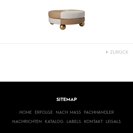
ZURÜCK
SITEMAP
HOME
ERFOLGE
NACH MASS
FACHHÄNDLER
NACHRICHTEN
KATALOG
LABELS
KONTAKT
LEGALS