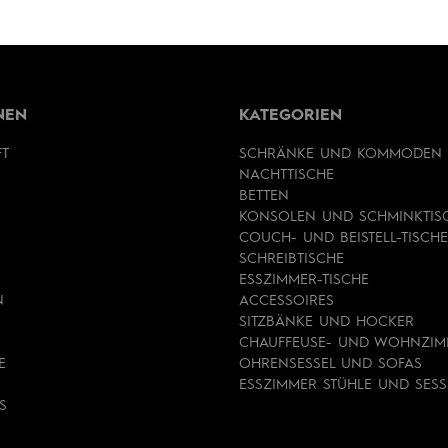
NEN
KATEGORIEN
FT
SCHRÄNKE UND KOMMODEN
NACHTTISCHE
BETTEN
KONSOLEN UND SCHMINKTIS
COUCH- UND BEISTELL-TISCHE
SCHREIBTISCHE
ESSZIMMER-TISCHE
N
ACCESSOIRES
SITZBÄNKE UND HOCKER
CHAUFFEUSE- UND WOHNZIM
E
OHRENSESSEL UND SOFAS
ESSZIMMER STÜHLE UND SESS
S