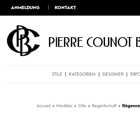
ANMELDUNG
KONTAKT
Pierre COUNOT 
STILE
KATEGORIEN
DESIGNER
ERF
Accueil
»
Meubles
»
Stile
»
Regentschaft
»
Régence