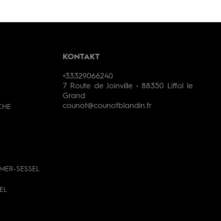
KONTAKT
+33329066240
7 Route de Joinville • 88350 Liffol le
Grand
counot@counotblandin.fr
CHE
MER-SESSEL
EL