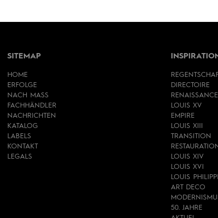
SITEMAP
INSPIRATIO
HOME
REGENTSCHA
ERFOLGE
DIRECTOIRE
NACH MASS
RENAISSANCE
FACHHÄNDLER
LOUIS XV
NACHRICHTEN
EMPIRE
KATALOG
LOUIS XIII
LABELS
TRANSITION
KONTAKT
RESTAURATIO
LEGALS
LOUIS XIV
LOUIS XVI
LOUIS PHILIPP
ART DECO
MODERNISMU
50. JAHRE