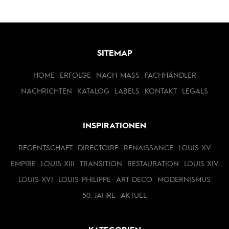
SITEMAP
HOME
ERFOLGE
NACH MASS
FACHHÄNDLER
NACHRICHTEN
KATALOG
LABELS
KONTAKT
LEGALS
INSPIRATIONEN
REGENTSCHAFT
DIRECTOIRE
RENAISSANCE
LOUIS XV
EMPIRE
LOUIS XIII
TRANSITION
RESTAURATION
LOUIS XIV
LOUIS XVI
LOUIS PHILIPPE
ART DECO
MODERNISMUS
50. JAHRE
AKTUEL