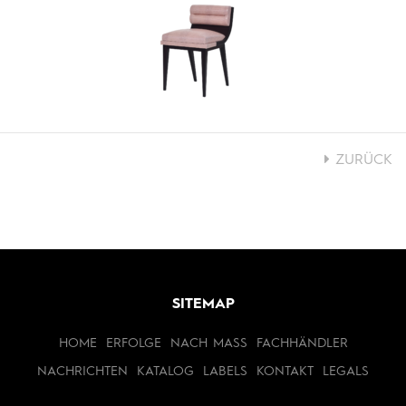
ZURÜCK
SITEMAP
HOME
ERFOLGE
NACH MASS
FACHHÄNDLER
NACHRICHTEN
KATALOG
LABELS
KONTAKT
LEGALS