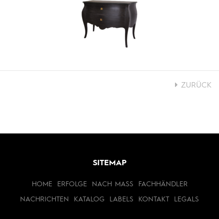
ZURÜCK
SITEMAP
HOME
ERFOLGE
NACH MASS
FACHHÄNDLER
NACHRICHTEN
KATALOG
LABELS
KONTAKT
LEGALS