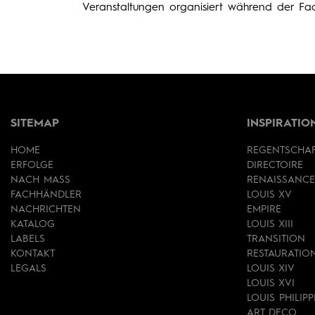
Veranstaltungen organisiert während der F
SITEMAP
INSPIRATIO
HOME
REGENTSCHA
ERFOLGE
DIRECTOIRE
NACH MASS
RENAISSANCE
FACHHÄNDLER
LOUIS XV
NACHRICHTEN
EMPIRE
KATALOG
LOUIS XIII
LABELS
TRANSITION
KONTAKT
RESTAURATIO
LEGALS
LOUIS XIV
LOUIS XVI
LOUIS PHILIPP
ART DECO