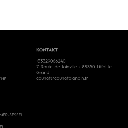
KONTAKT
+33329066240
7 Route de Joinville • 88350 Liffol le
Grand
counot@counotblandin.fr
CHE
MER-SESSEL
EL