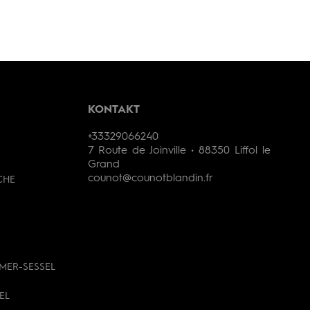
KONTAKT
+33329066240
7 Route de Joinville • 88350 Liffol le
Grand
counot@counotblandin.fr
CHE
MER-SESSEL
EL