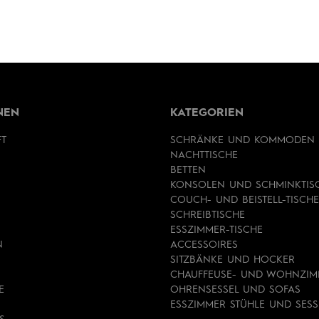
NEN
KATEGORIEN
FT
SCHRÄNKE UND KOMMODEN
NACHTTISCHE
BETTEN
KONSOLEN UND SCHMINKTIS
COUCH- UND BEISTELL-TISCHE
SCHREIBTISCHE
ESSZIMMER-TISCHE
N
ACCESSOIRES
SITZBÄNKE UND HOCKER
CHAUFFEUSE- UND WOHNZIM
E
OHRENSESSEL UND SOFAS
ESSZIMMER STÜHLE UND SESS