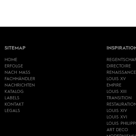
SITEMAP
INSPIRATIO
HOME
REGENTSCHA
ERFOLGE
DIRECTOIRE
NACH MASS
RENAISSANCE
FACHHÄNDLER
LOUIS XV
NACHRICHTEN
EMPIRE
KATALOG
LOUIS XIII
LABELS
TRANSITION
KONTAKT
RESTAURATIO
LEGALS
LOUIS XIV
LOUIS XVI
LOUIS PHILIPP
ART DECO