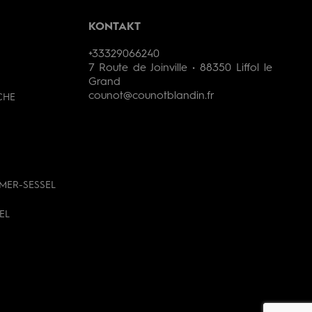
KONTAKT
+33329066240
7 Route de Joinville • 88350 Liffol le
Grand
counot@counotblandin.fr
CHE
MER-SESSEL
EL