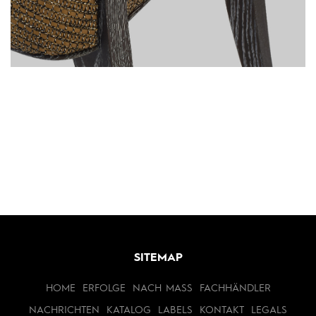
SITEMAP
HOME
ERFOLGE
NACH MASS
FACHHÄNDLER
NACHRICHTEN
KATALOG
LABELS
KONTAKT
LEGALS