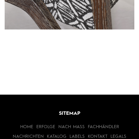
SITEMAP
HOME
ERFOLGE
NACH MASS
FACHHÄNDLER
NACHRICHTEN
KATALOG
LABELS
KONTAKT
LEGALS