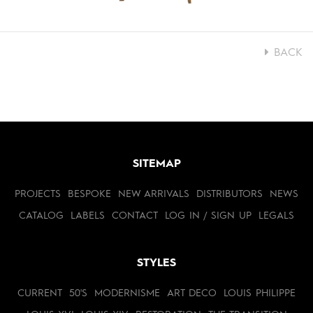
BACK
SITEMAP
PROJECTS
BESPOKE
NEW ARRIVALS
DISTRIBUTORS
NEWS
CATALOG
LABELS
CONTACT
LOG IN / SIGN UP
LEGALS
STYLES
CURRENT
50'S
MODERNISME
ART DECO
LOUIS PHILIPPE