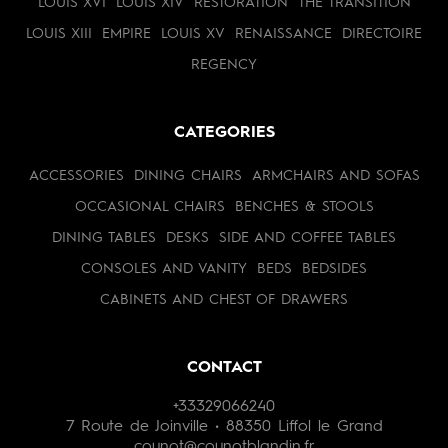
LOUIS XVI
LOUIS XIV
RESTORATION
THE TRANSITION
LOUIS XIII
EMPIRE
LOUIS XV
RENAISSANCE
DIRECTOIRE
REGENCY
CATEGORIES
ACCESSORIES
DINING CHAIRS
ARMCHAIRS AND SOFAS
OCCASIONAL CHAIRS
BENCHES & STOOLS
DINING TABLES
DESKS
SIDE AND COFFEE TABLES
CONSOLES AND VANITY
BEDS
BEDSIDES
CABINETS AND CHEST OF DRAWERS
CONTACT
+33329066240
7 Route de Joinville • 88350 Liffol le Grand
counot@counotblandin.fr